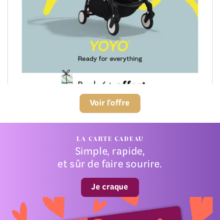
Voir l'offre
LA CARTE CADEAU
Simple, rapide,
et sûr de faire sourire.
Je craque