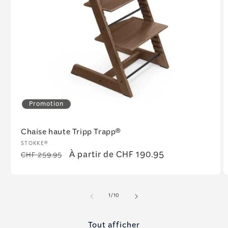
Promotion
Chaise haute Tripp Trapp®
Fournisseur :
STOKKE®
Prix
Prix
À partir de CHF 190.95
CHF 259.95
habituel
promotionnel
de
1
/
10
Tout afficher