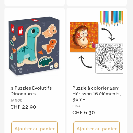
4 Puzzles Evolutifs
Puzzle à colorier 2en1
Dinonaures
Hérisson 16 éléments,
36m+
Fournisseur :
JANOD
Fournisseur :
Prix
CHF 22.90
BISAL
Prix
CHF 6.30
habituel
habituel
Ajouter au panier
Ajouter au panier