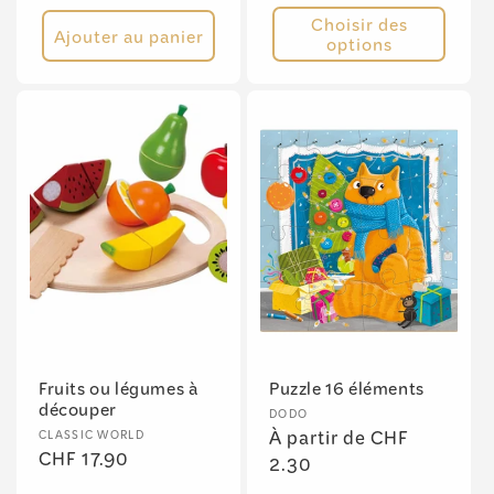
habituel
habituel
Choisir des
Ajouter au panier
options
Fruits ou légumes à
Puzzle 16 éléments
découper
Fournisseur :
DODO
Fournisseur :
Prix
À partir de CHF
CLASSIC WORLD
Prix
CHF 17.90
habituel
2.30
habituel