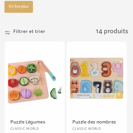
t
i
En lire plus
o
n
14 produits
Filtrer et trier
:
Puzzle Légumes
Puzzle des nombres
Fournisseur :
Fournisseur :
CLASSIC WORLD
CLASSIC WORLD