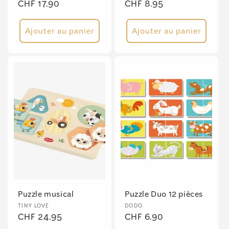
Prix
CHF 17.90
Prix
CHF 8.95
habituel
habituel
Ajouter au panier
Ajouter au panier
Puzzle musical
Puzzle Duo 12 pièces
Fournisseur :
Fournisseur :
TINY LOVE
DODO
Prix
CHF 24.95
Prix
CHF 6.90