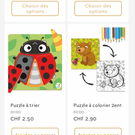
Choisir des
Choisir des
options
options
Puzzle à trier
Puzzle à colorier 2en1
Fournisseur :
Fournisseur :
DODO
DODO
Prix
CHF 2.50
Prix
CHF 2.90
habituel
habituel