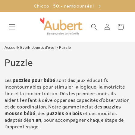
et
Chicco : 50.- remboursés !
passer
au
contenu
Connexion
Panier
Accueil
›
Eveil
›
Jouets d'éveil
›
Puzzle
C
Puzzle
o
puzzles pour bébé
Les
sont des jeux éducatifs
l
incontournables pour stimuler la logique, la motricité
fine et la concentration. Dès les premiers mois, ils
l
aident l’enfant à développer ses capacités d’observation
e
puzzles
et de coordination. Notre gamme inclut des
mousse bébé
puzzles en bois
, des
et des modèles
c
1 an
adaptés dès
, pour accompagner chaque étape de
l’apprentissage.