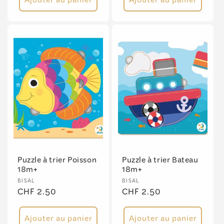
Ajouter au panier
Ajouter au panier
Puzzle à trier Poisson
Puzzle à trier Bateau
18m+
18m+
Fournisseur :
Fournisseur :
BISAL
BISAL
Prix
CHF 2.50
Prix
CHF 2.50
habituel
habituel
Ajouter au panier
Ajouter au panier