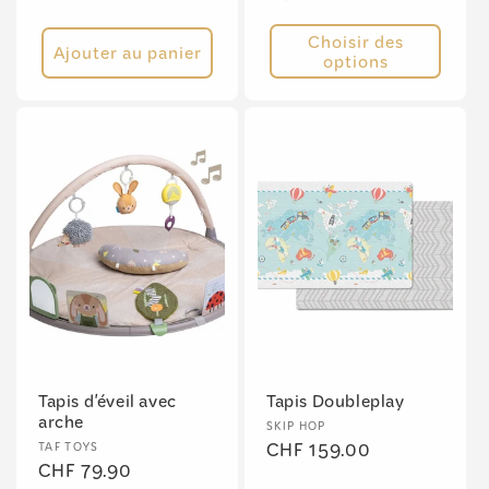
Choisir des
Ajouter au panier
options
Tapis d'éveil avec
Tapis Doubleplay
arche
Fournisseur :
SKIP HOP
Fournisseur :
Prix
CHF 159.00
TAF TOYS
Prix
CHF 79.90
habituel