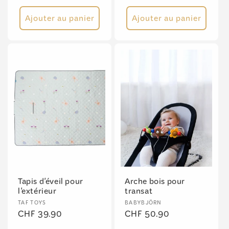
habituel
Ajouter au panier
Ajouter au panier
Tapis d'éveil pour
Arche bois pour
l'extérieur
transat
Fournisseur :
Fournisseur :
TAF TOYS
BABYBJÖRN
Prix
CHF 39.90
Prix
CHF 50.90
habituel
habituel