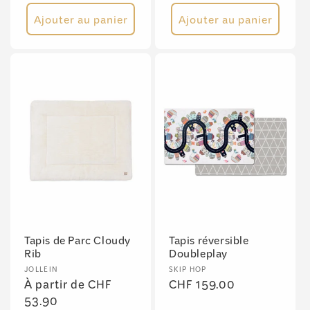
habituel
habituel
Ajouter au panier
Ajouter au panier
Tapis de Parc Cloudy
Tapis réversible
Rib
Doubleplay
Fournisseur :
Fournisseur :
JOLLEIN
SKIP HOP
Prix
À partir de CHF
Prix
CHF 159.00
habituel
53.90
habituel