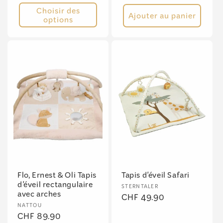
habituel
Choisir des
Ajouter au panier
options
Flo, Ernest & Oli Tapis
Tapis d'éveil Safari
d'éveil rectangulaire
Fournisseur :
STERNTALER
avec arches
Prix
CHF 49.90
Fournisseur :
NATTOU
habituel
Prix
CHF 89.90