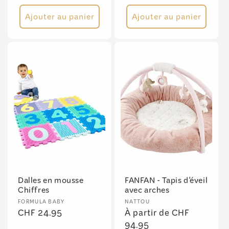
habituel
habituel
Ajouter au panier
Ajouter au panier
Dalles en mousse
FANFAN - Tapis d'éveil
Chiffres
avec arches
Fournisseur :
Fournisseur :
FORMULA BABY
NATTOU
Prix
CHF 24.95
Prix
À partir de CHF
habituel
habituel
94.95