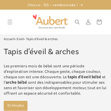
et
Chicco : 50.- remboursés !
passer
au
contenu
Connexion
Panier
Accueil
›
Eveil
›
Tapis d'éveil & arches
C
Tapis d'éveil & arches
o
Les premiers mois de bébé sont une période
l
d’exploration intense. Chaque geste, chaque couleur,
tapis d’éveil bébé
chaque son est une découverte. Le
et
l
arche bébé
l’
sont des indispensables pour stimuler ses
e
sens et favoriser son développement moteur, tout en lui
offrant un espace sécurisé et confortable.
c
En lire plus