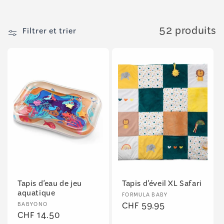
t
i
52 produits
o
Filtrer et trier
n
:
Tapis d'eau de jeu
Tapis d'éveil XL Safari
aquatique
Fournisseur :
FORMULA BABY
Fournisseur :
Prix
CHF 59.95
BABYONO
Prix
CHF 14.50
habituel