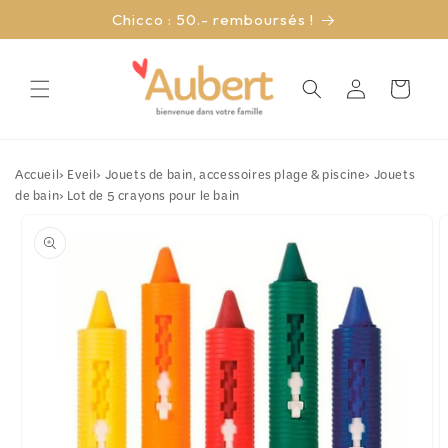
et
Chicco : 50.- remboursés !
passer
au
contenu
Connexion
Panier
Accueil
›
Eveil
›
Jouets de bain, accessoires plage & piscine
›
Jouets
de bain
›
Lot de 5 crayons pour le bain
Passer aux
informations
produits