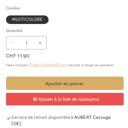
Couleur
MULTICOLORE
Quantité
Quantité
Réduire
Augmenter
la
la
Prix
CHF 11.90
quantité
quantité
habituel
de
de
Frais d'expédition
Taxes incluses.
calculés à l'étape de paiement.
Lot
Lot
de
de
5
5
Ajouter au panier
crayons
crayons
pour
pour
le
le
bain
bain
Service de retrait disponible à
AUBERT Carouge
(GE)