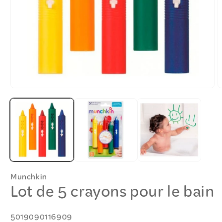
Ouvrir
O
le
l
média
m
1
2
dans
d
une
u
fenêtre
f
modale
m
Munchkin
Lot de 5 crayons pour le bain
SKU:
5019090116909