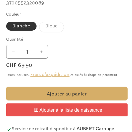
SKU:
3700552320089
Couleur
Variante
Blanche
Bleue
épuisée
ou
indisponible
Quantité
Quantité
Réduire
Augmenter
la
la
Prix
CHF 69.90
quantité
quantité
habituel
de
de
Frais d'expédition
Taxes incluses.
calculés à l'étape de paiement.
Veilleuse
Veilleuse
Baleine
Baleine
Tranquil
Tranquil
Ajouter au panier
Whale™
Whale™
Family
Family
Service de retrait disponible à
AUBERT Carouge