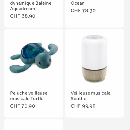
dynamique Baleine
Ocean
Aquadream
Prix
CHF 78.90
Prix
CHF 68.90
habituel
habituel
Peluche veilleuse
Veilleuse musicale
musicale Turtle
Soothe
Prix
CHF 70.90
Prix
CHF 99.95
habituel
habituel