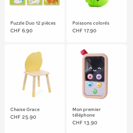
Puzzle Duo 12 pièces
Poissons colorés
Prix
CHF 6.90
Prix
CHF 17.90
habituel
habituel
Chaise Grace
Mon premier
téléphone
Prix
CHF 25.90
Prix
CHF 13.90
habituel
habituel