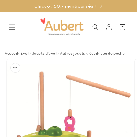
et
Chicco : 50.- remboursés !
passer
au
contenu
Connexion
Panier
Accueil
›
Eveil
›
Jouets d'éveil
›
Autres jouets d'éveil
›
Jeu de pêche
Passer aux
informations
produits