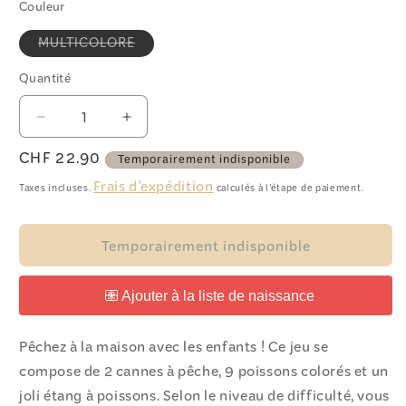
Couleur
Variante
MULTICOLORE
épuisée
ou
Quantité
Quantité
indisponible
Réduire
Augmenter
la
la
Prix
CHF 22.90
Temporairement indisponible
quantité
quantité
habituel
de
de
Frais d'expédition
Taxes incluses.
calculés à l'étape de paiement.
Jeu
Jeu
de
de
pêche
pêche
Temporairement indisponible
Pêchez à la maison avec les enfants ! Ce jeu se
compose de 2 cannes à pêche, 9 poissons colorés et un
joli étang à poissons. Selon le niveau de difficulté, vous