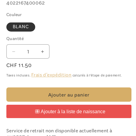
SKU:
4022167400062
Couleur
BLANC
Quantité
Quantité
Réduire
Augmenter
la
la
Prix
CHF 11.50
quantité
quantité
habituel
de
de
Frais d'expédition
Taxes incluses.
calculés à l'étape de paiement.
ThermoScan®
ThermoScan®
Hygiene
Hygiene
Caps
Caps
Ajouter au panier
-
-
LF40
LF40
Service de retrait non disponible actuellement à