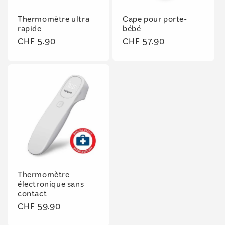
Thermomètre ultra
Cape pour porte-
rapide
bébé
Prix
CHF 5.90
Prix
CHF 57.90
habituel
habituel
Thermomètre
électronique sans
contact
Prix
CHF 59.90
habituel