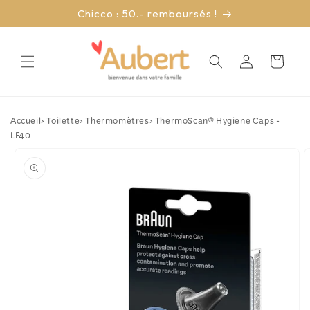
et
Chicco : 50.- remboursés !
passer
au
contenu
Connexion
Panier
Accueil
›
Toilette
›
Thermomètres
›
ThermoScan® Hygiene Caps -
LF40
Passer aux
informations
produits